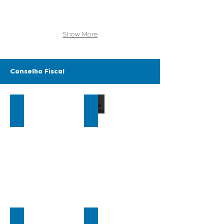
Show More
Conselho Fiscal
Maria Quintela
Armínio Azevedo
Presidente
Vice-
Presidente
Pedro Valente
Manuel Cruz