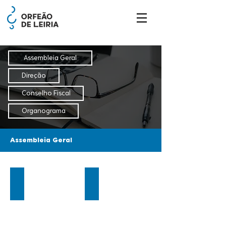
Assembleia Geral
Direção
Conselho Fiscal
Organograma
Assembleia Geral
Victor Faria
Acácio Sousa
Presidente
Vice-
Presidente