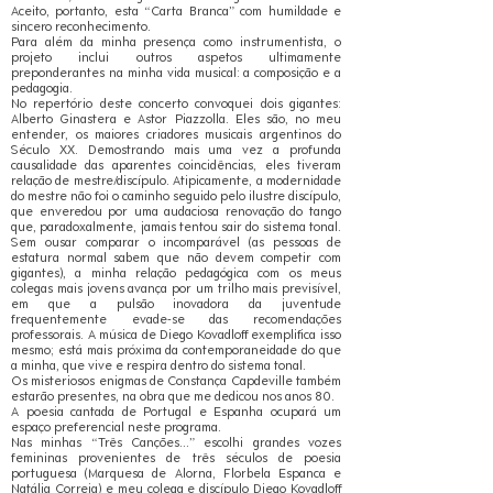
Aceito, portanto, esta “Carta Branca” com humildade e
sincero reconhecimento.
Para além da minha presença como instrumentista, o
projeto inclui outros aspetos ultimamente
preponderantes na minha vida musical: a composição e a
pedagogia.
No repertório deste concerto convoquei dois gigantes:
Alberto Ginastera e Astor Piazzolla. Eles são, no meu
entender, os maiores criadores musicais argentinos do
Século XX. Demostrando mais uma vez a profunda
causalidade das aparentes coincidências, eles tiveram
relação de mestre/discípulo. Atipicamente, a modernidade
do mestre não foi o caminho seguido pelo ilustre discípulo,
que enveredou por uma audaciosa renovação do tango
que, paradoxalmente, jamais tentou sair do sistema tonal.
Sem ousar comparar o incomparável (as pessoas de
estatura normal sabem que não devem competir com
gigantes), a minha relação pedagógica com os meus
colegas mais jovens avança por um trilho mais previsível,
em que a pulsão inovadora da juventude
frequentemente evade-se das recomendações
professorais. A música de Diego Kovadloff exemplifica isso
mesmo; está mais próxima da contemporaneidade do que
a minha, que vive e respira dentro do sistema tonal.
Os misteriosos enigmas de Constança Capdeville também
estarão presentes, na obra que me dedicou nos anos 80.
A poesia cantada de Portugal e Espanha ocupará um
espaço preferencial neste programa.
Nas minhas “Três Canções...” escolhi grandes vozes
femininas provenientes de três séculos de poesia
portuguesa (Marquesa de Alorna, Florbela Espanca e
Natália Correia) e meu colega e discípulo Diego Kovadloff