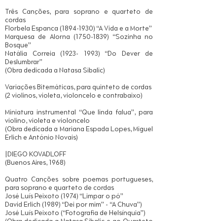
Três Canções, para soprano e quarteto de
cordas
Florbela Espanca
(1894-1930)
“A Vida e a Morte”
Marquesa de Alorna
(1750-1839)
“Sozinha no
Bosque”
Natália Correia
(1923- 1993)
“Do Dever de
Deslumbrar”
(Obra dedicada a Natasa Sibalic)
Variações Bitemáticas, para quinteto de cordas
(2 violinos, violeta, violoncelo e contrabaixo)
Miniatura instrumental “Que linda falua”, para
violino, violeta e violoncelo
(Obra dedicada a Mariana Espada Lopes, Miguel
Erlich e António Novais)
|DIEGO KOVADLOFF
(Buenos Aires, 1968)
Quatro Canções sobre poemas portugueses,
para soprano e quarteto de cordas
José Luís Peixoto (1974) “Limpar o pó”
David Erlich (1989) “Dei por mim” - “A Chuva”)
José Luís Peixoto (“Fotografia de Helsínquia”)