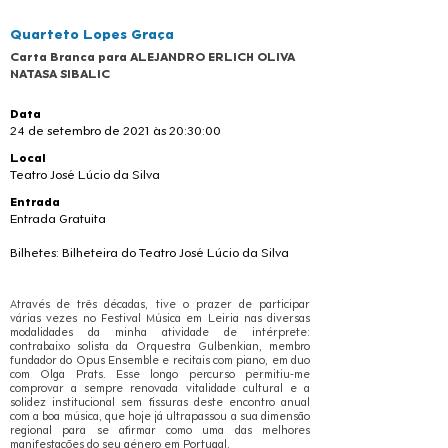
Quarteto Lopes Graça
Carta Branca para ALEJANDRO ERLICH OLIVA
NATASA SIBALIC
Data
24 de setembro de 2021 às 20:30:00
Local
Teatro José Lúcio da Silva
Entrada
Entrada Gratuita
Bilhetes: Bilheteira do Teatro José Lúcio da Silva
Através de três décadas, tive o prazer de participar
várias vezes no Festival Música em Leiria nas diversas
modalidades da minha atividade de intérprete:
contrabaixo solista da Orquestra Gulbenkian, membro
fundador do Opus Ensemble e recitais com piano, em duo
com Olga Prats. Esse longo percurso permitiu-me
comprovar a sempre renovada vitalidade cultural e a
solidez institucional sem fissuras deste encontro anual
com a boa música, que hoje já ultrapassou a sua dimensão
regional para se afirmar como uma das melhores
manifestações do seu género em Portugal.