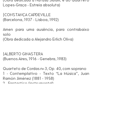
(Obra dedicada a Natasa Sibalic e ao Quarteto
Lopes-Graça - Estreia absoluta)
|CONSTANÇA CAPDEVILLE
(Barcelona, 1937 - Lisboa, 1992)
Amen para uma ausência, para contrabaixo
solo
(Obra dedicada a Alejandro Erlich Oliva)
|ALBERTO GINASTERA
(Buenos Aires, 1916 - Genebra, 1983)
Quarteto de Cordas nº 3, Op. 40, com soprano
1 - Contemplativo - Texto “La Música”, Juan
Ramón Jiménez
(1881 - 1958)
2 - Fantastico (instrumental)
3 - Amoroso - Texto “Canción de Belisa”,
Federico García Lorca (1898 –1936)
4 - Drammatico - Texto “Morir al Sol”, Rafael
Alberti (1902 – 1999)
5 - Di nuovo contemplativo - Texto “Ocaso”,
Juan Ramón Jiménez
|ASTOR PIAZZOLLA