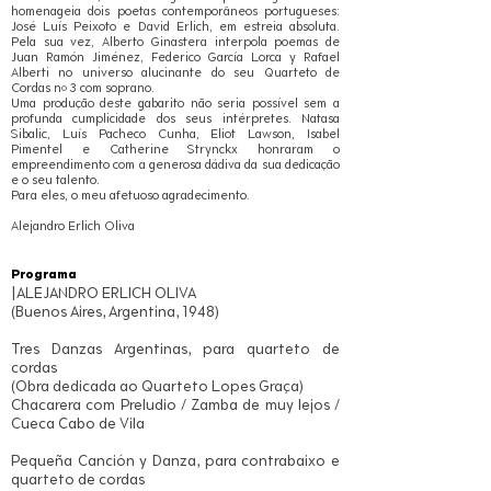
homenageia dois poetas contemporâneos portugueses:
José Luís Peixoto e David Erlich, em estreia absoluta.
Pela sua vez, Alberto Ginastera interpola poemas de
Juan Ramón Jiménez, Federico García Lorca y Rafael
Alberti no universo alucinante do seu Quarteto de
Cordas nº 3 com soprano.
Uma produção deste gabarito não seria possível sem a
profunda cumplicidade dos seus intérpretes. Natasa
Sibalic, Luís Pacheco Cunha, Eliot Lawson, Isabel
Pimentel e Catherine Strynckx honraram o
empreendimento com a generosa dádiva da sua dedicação
e o seu talento.
Para eles, o meu afetuoso agradecimento.
Alejandro Erlich Oliva
Programa
|ALEJANDRO ERLICH OLIVA
(Buenos Aires, Argentina, 1948)
Tres Danzas Argentinas, para quarteto de
cordas
(Obra dedicada ao Quarteto Lopes Graça)
Chacarera com Preludio / Zamba de muy lejos /
Cueca Cabo de Vila
Pequeña Canción y Danza, para contrabaixo e
quarteto de cordas