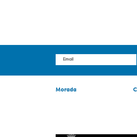
Morada
C
avenida 25 abril, n.º 117
2
2400-265 Leiria
9
Latitude: 39.7472701
g
Longitude: -8.8145667