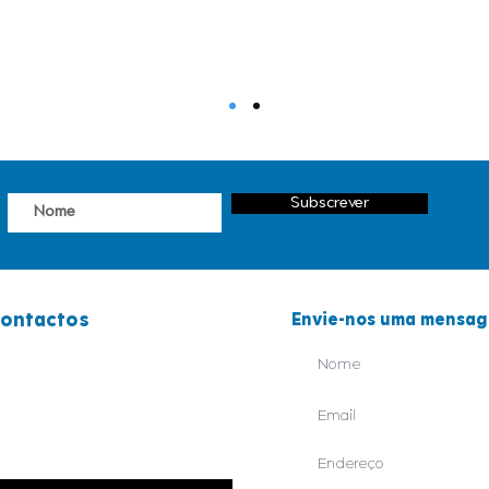
Subscrever
ontactos
Envie-nos uma mensa
44 829 550
38 238 700
eral@orfeaodeleiria.com