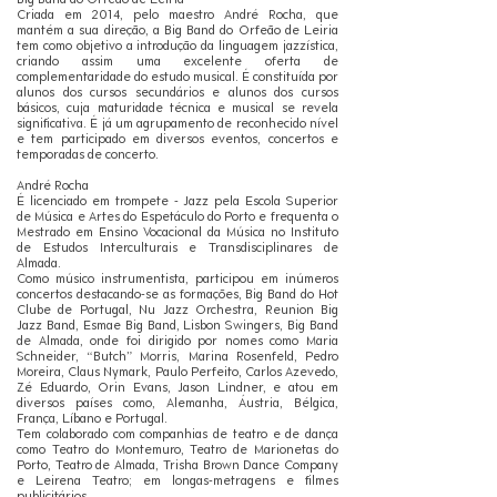
Big Band do Orfeão de Leiria
Criada em 2014, pelo maestro André Rocha, que
mantém a sua direção, a Big Band do Orfeão de Leiria
tem como objetivo a introdução da linguagem jazzística,
criando assim uma excelente oferta de
complementaridade do estudo musical. É constituída por
alunos dos cursos secundários e alunos dos cursos
básicos, cuja maturidade técnica e musical se revela
significativa. É já um agrupamento de reconhecido nível
e tem participado em diversos eventos, concertos e
temporadas de concerto.
André Rocha
É licenciado em trompete - Jazz pela Escola Superior
de Música e Artes do Espetáculo do Porto e frequenta o
Mestrado em Ensino Vocacional da Música no Instituto
de Estudos Interculturais e Transdisciplinares de
Almada.
Como músico instrumentista, participou em inúmeros
concertos destacando-se as formações, Big Band do Hot
Clube de Portugal, Nu Jazz Orchestra, Reunion Big
Jazz Band, Esmae Big Band, Lisbon Swingers, Big Band
de Almada, onde foi dirigido por nomes como Maria
Schneider, “Butch” Morris, Marina Rosenfeld, Pedro
Moreira, Claus Nymark, Paulo Perfeito, Carlos Azevedo,
Zé Eduardo, Orin Evans, Jason Lindner, e atou em
diversos países como, Alemanha, Áustria, Bélgica,
França, Líbano e Portugal.
Tem colaborado com companhias de teatro e de dança
como Teatro do Montemuro, Teatro de Marionetas do
Porto, Teatro de Almada, Trisha Brown Dance Company
e Leirena Teatro; em longas-metragens e filmes