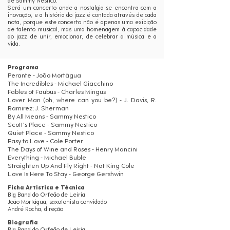
de Sammy Nestico.
Será um concerto onde a nostalgia se encontra com a
inovação, e a história do jazz é contada através de cada
nota, porque este concerto não é apenas uma exibição
de talento musical, mas uma homenagem à capacidade
do jazz de unir, emocionar, de celebrar a música e a
vida.
Programa
Perante - João Mortágua
The Incredibles - Michael Giacchino
Fables of Faubus - Charles Mingus
Lover Man (oh, where can you be?) - J. Davis, R.
Ramirez; J. Sherman
By All Means - Sammy Nestico
Scott's Place - Sammy Nestico
Quiet Place - Sammy Nestico
Easy to Love - Cole Porter
The Days of Wine and Roses - Henry Mancini
Everything - Michael Buble
Straighten Up And Fly Right - Nat King Cole
Love Is Here To Stay - George Gershwin
Ficha Artística e Técnica
Big Band do Orfeão de Leiria
João Mortágua, saxofonista convidado
André Rocha, direção
Biografia