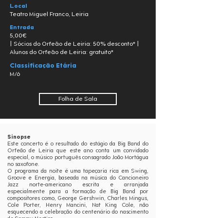
Local
Teatro Miguel Franco, Leiria
Entrada
5,00€
| Sócios do Orfeão de Leiria: 50% desconto* |
Alunos do Orfeão de Leiria: gratuito*
Classificação Etária
M/6
Folha de Sala
Sinopse
Este concerto é o resultado do estágio da Big Band do
Orfeão de Leiria que este ano conta um convidado
especial, o músico português consagrado João Mortágua
no saxofone.
O programa da noite é uma tapeçaria rica em Swing,
Groove e Energia, baseada na música do Cancioneiro
Jazz norte-americano escrita e arranjada
especialmente para a formação de Big Band por
compositores como, George Gershwin, Charles Mingus,
Cole Porter, Henry Mancini, Nat King Cole, não
esquecendo a celebração do centenário do nascimento