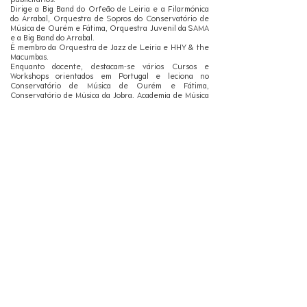
publicitários.
Dirige a Big Band do Orfeão de Leiria e a Filarmónica
do Arrabal, Orquestra de Sopros do Conservatório de
Música de Ourém e Fátima, Orquestra Juvenil da SAMA
e a Big Band do Arrabal.
É membro da Orquestra de Jazz de Leiria e HHY & the
Macumbas.
Enquanto docente, destacam-se vários Cursos e
Workshops orientados em Portugal e leciona no
Conservatório de Música de Ourém e Fátima,
Conservatório de Música da Jobra, Academia de Música
da Valentim de Carvalho e é Coordenador Pedagógico
da Escola de Música da SAMA.
João Mortágua
Saxofonista e autor residente em Coimbra. Integra
diversos projetos musicais, nomeadamente: André
Fernandes ‘Centauri’, Nelson Cascais ‘Neighbour
Lizard’, Diogo Alexandre ‘Bock Ensemble’, Eduardo
Cardinho Group, entre outros. É líder dos seus próprios
grupos de originais, com os quais editou já sete álbuns:
“Janela”, “Mirrors”, “Axes”, “Mazam: Land”, “Dentro da
Janela”, “Math Trio” e “Pilgrimage”. Acaba de lançar o
primeiro registo do seu projeto a solo HOLI (em parceria
com o artista visual João Vasco Paiva) e o segundo álbum
do seu sexteto "Axes". Co-lidera ainda o trio “Quang Ny
Lys”, com Mané Fernandes e Rita Maria, e três duos,
com o baterista Diogo Alexandre ("Stau") e os pianistas
Luís Figueiredo (“Kintsugi”) e Carlos Azevedo
(“Calcanhar”). Colabora pontualmente com outros
projetos dos mais variados estilos e géneros musicais,
bem como das mais diversas áreas artísticas. Foi músico