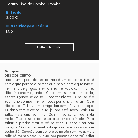
Teatro Cine de Pombal, Pombal
Entrada
3,00 €
Classificação Etária
M/6
Folha de Sala
Sinopse
DESCONCERTO
Não é uma peça de teatro. Não é um concerto. Não é
bem o que parece e parece que não é bem o que não é.
Tem jeito de gingão, eterno errante, vadio caminhante.
Não é concerto, não. Gato em soleira de porta,
espreguiçando-se ao sol. Doce far-niente. A pausa é o
equilíbrio do movimento. Todos por um, um a um. Que
são cinco. E traz um amigo também. E vira o copo.
Cuidado com o corpo, que já não está novo. Mais um
salto, mais uma voltinha. Quem não salta, não é da
malta. E salta saltarico, e salta saltarico, olé, olé. Para
saltar é preciso tirar o pé do chão. E chão rima com
coração. Oh dor indizível esta que arde e só se vê com
óculos 3D. Coração sem dono é como cão sem trela: mais
feliz só roendo osso. Ai que não posso! Concerto? Olha