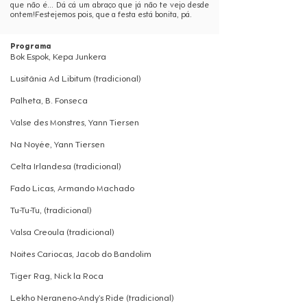
que não é... Dá cá um abraço que já não te vejo desde
ontem!Festejemos pois, que a festa está bonita, pá.
Programa
Bok Espok, Kepa Junkera
Lusitânia Ad Libitum (tradicional)
Palheta, B. Fonseca
Valse des Monstres, Yann Tiersen
Na Noyée, Yann Tiersen
Celta Irlandesa (tradicional)
Fado Licas, Armando Machado
Tu-Tu-Tu, (tradicional)
Valsa Creoula (tradicional)
Noites Cariocas, Jacob do Bandolim
Tiger Rag, Nick la Roca
Lekho Neraneno-Andy’s Ride (tradicional)