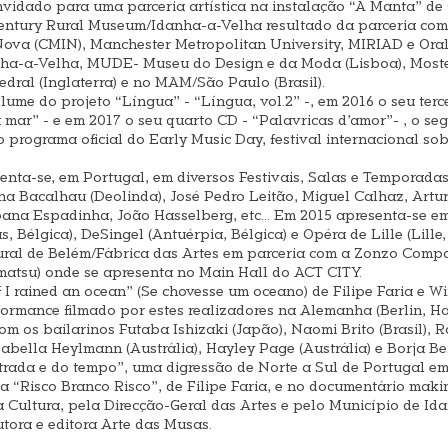
ado para uma parceria artística na instalação “A Manta” de C
entury Rural Museum/Idanha-a-Velha resultado da parceria com o
va (CMIN), Manchester Metropolitan University, MIRIAD e Orali
anha-a-Velha, MUDE- Museu do Design e da Moda (Lisboa), Most
dral (Inglaterra) e no MAM/São Paulo (Brasil).
me do projeto “Língua” - “Língua, vol.2” -, em 2016 o seu terc
a mar” - e em 2017 o seu quarto CD - “Palavricas d’amor”- , o se
programa oficial do Early Music Day, festival internacional s
ta-se, em Portugal, em diversos Festivais, Salas e Temporadas
a Bacalhau (Deolinda), José Pedro Leitão, Miguel Calhaz, Artur
ana Espadinha, João Hasselberg, etc... Em 2015 apresenta-se e
, Bélgica), DeSingel (Antuérpia, Bélgica) e Opéra de Lille (Lille
ral de Belém/Fábrica das Artes em parceria com a Zonzo Compag
atsu) onde se apresenta no Main Hall do ACT CITY.
I rained an ocean” (Se chovesse um oceano) de Filipe Faria e Win
rformance filmado por estes realizadores na Alemanha (Berlin, H
om os bailarinos Futaba Ishizaki (Japão), Naomi Brito (Brasil), Ra
Isabella Heylmann (Austrália), Hayley Page (Austrália) e Borja
rada e do tempo”, uma digressão de Norte a Sul de Portugal em 
fia “Risco Branco Risco”, de Filipe Faria, e no documentário mak
 Cultura, pela Direcção-Geral das Artes e pelo Município de 
utora e editora Arte das Musas.