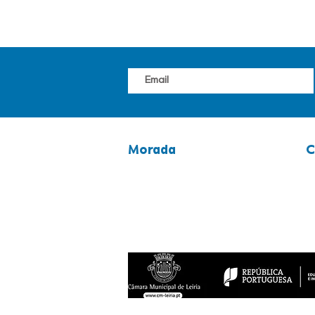
Morada
C
avenida 25 abril, n.º 117
2
2400-265 Leiria
9
Latitude: 39.7472701
g
Longitude: -8.8145667