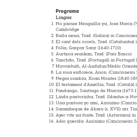
Programa
Língua
No piense Menguilla ya, José Marín (?
Cambridge
Baila nena, Trad. (Galiza) in Cancione
El cant dels occels, Trad. (Catalunha
Folia, Gaspar Sanz (1640-1710)
Aurtxoa seaskan, Trad. (País Basco)
Tanchão, Trad. (Portugal) in Portugal
Muwashah, Al-Andalus/Médio Oriente (
La rosa enflorece, Anon. (Cancioneiro 
Negra sombra, Xoan Montes (1840-1899
El testament d’Amèllia, Trad. (Català
Fandango, Santiago de Murcia (1673-17
Linda pastorinha, Trad. (Idanha-a-No
Una pastora yo amí, Anónimo (Cancion
Sarambeque de Abreu (s. XVII) arr. Ti
Ayer vite na fonte, Trad. (Asturianu) 
Adio querida. Anónimo (Cancioneiro Se