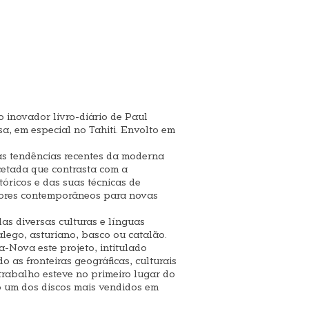
o inovador livro-diário de Paul
sa, em especial no Tahiti. Envolto em
nas tendências recentes da moderna
cetada que contrasta com a
óricos e das suas técnicas de
tores contemporâneos para novas
as diversas culturas e línguas
lego, asturiano, basco ou catalão.
-Nova este projeto, intitulado
 as fronteiras geográficas, culturais
trabalho esteve no primeiro lugar do
 um dos discos mais vendidos em