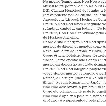
Na mesma Temporada, Noa Noa é convid
Museu Rural para o Século XXI/21st C
DfD, Câmara Municipal de Idanha-a-No
esteve patente na Sé Catedral de Id
Arqueologia (Lisboa), Machester Cathe
Em 2015 Noa Noa lança o segundo volu
sefarditas cantadas em ladino - “De l
Em 2022, Noa Noa é convidado para o 
de Musique Ancienne.
Desde a sua fundação Noa Noa apresen
músicos de diferentes mundos como An
Roxo, Adufeiras de Idanha-a-Nova, Jo
Opera (Ghent, Bélgica), Bozar (Bruxelas
“Babel”, uma encomenda Centro Cultu
música em digressão ao Japão (Hamam
Em 2021 Noa Noa integra o projeto “If 
vídeo-dança, música, fotografia e pe
(Zürich) e Portugal (Idanha-a-Velha) c
(Brasil), Fuyumi Hamashima (Japão), 
Noa Noa desenvolve o projeto “Da est
O projeto culmina no livro de fotogra
Noa Noa é apoiado pelo Ministério da
of Music - e é representado pela prod