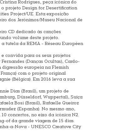
ristina Rodrigues, peça icónica do
 projeto Design for Desertification
ties Project/UE. Esta exposição
eiro dos Jerónimos/Museu Nacional de
eiro CD dedicado às canções
gundo volume deste projeto.
ob a tutela da REMA - Réseau Européen
 e convida para os seus projetos
 Fernandes (Danças Ocultas), Cardo-
m digressão europeia na Flemish
, França) com o projeto original
nie (Bélgica). Em 2016 leva a sua
nie Dias (Brasil), um projeto de
amburg, Düsseldorf, Wuppertal), Suiça
faela Bosi (Brasil), Rafaelle Queiroz
 Bermudez (Espanha). No mesmo ano,
10 concertos, no eixo da icónica N2.
ing-of da grande viagem de 15 dias.
Idanha-a-Nova - UNESCO Creatove City