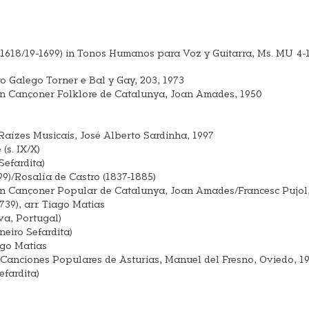
1618/19-1699) in Tonos Humanos para Voz y Guitarra, Ms. MU 4-1
ro Galego Torner e Bal y Gay, 203, 1973
) in Cançoner Folklore de Catalunya, Joan Amades, 1950
 Raízes Musicais, José Alberto Sardinha, 1997
s. IX/X)
Sefardita)
)/Rosalía de Castro (1837-1885)
) in Cançoner Popular de Catalunya, Joan Amades/Francesc Pujol
39), arr. Tiago Matias
va, Portugal)
eiro Sefardita)
ago Matias
in Canciones Populares de Asturias, Manuel del Fresno, Oviedo, 1
fardita)