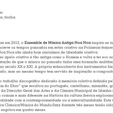
ão
a, tiorba
ias em 2012, o
Ensemble de Música Antiga Noa Noa
inspira-se n
screve os tempos passados em retiro criativo na Polinésia france
oa Noa são ainda hoje sinónimos de liberdade criativa.
 ao apelo criativo é tão antiga como o Homem e volta a ter eco 
atação de que o músico no passado tinha uma formação multifa
o século XX e XXI. A própria redescoberta dos instrumentos hist
sado, mas ao mesmo tempo tem servido de inspiração a composi
trabalho discográfico dedicado à memória coletiva definida pel
m do Ebro” que resultou no português, castelhano, mirandês, ga
 da Direcção-Geral das Artes e da Câmara Municipal de Idanha-a
 comum e mais diferente na História da cultura ibérica explorando
ralidade com a contemporaneidade ou a interculturalidade. Este 
a Clássica/Música do Mundo/Jazz durante três meses tendo sido
o esgotou em quatro meses.