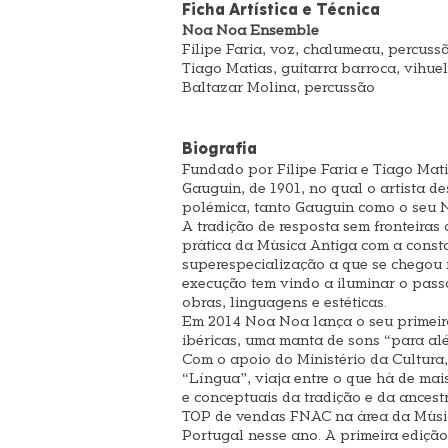
Ficha Artística e Técnica
Noa Noa Ensemble
Filipe Faria, voz, chalumeau, percuss
Tiago Matias, guitarra barroca, vihuel
Baltazar Molina, percussão
Biografia
Fundado por Filipe Faria e Tiago Mat
Gauguin, de 1901, no qual o artista de
polémica, tanto Gauguin como o seu N
A tradição de resposta sem fronteiras
prática da Música Antiga com a const
superespecialização a que se chegou n
execução tem vindo a iluminar o pas
obras, linguagens e estéticas.
Em 2014 Noa Noa lança o seu primeiro 
ibéricas, uma manta de sons “para alé
Com o apoio do Ministério da Cultura,
“Língua”, viaja entre o que há de mais
e conceptuais da tradição e da ancest
TOP de vendas FNAC na área da Músic
Portugal nesse ano. A primeira ediçã