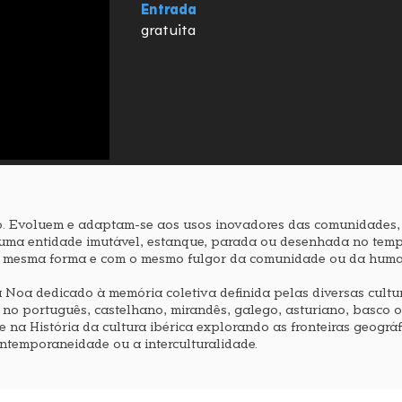
Entrada
gratuita
 Evoluem e adaptam-se aos usos inovadores das comunidades, às
ma entidade imutável, estanque, parada ou desenhada no tempo 
a mesma forma e com o mesmo fulgor da comunidade ou da hu
a Noa dedicado à memória coletiva definida pelas diversas cultu
no português, castelhano, mirandês, galego, asturiano, basco ou
 na História da cultura ibérica explorando as fronteiras geográfi
ontemporaneidade ou a interculturalidade.