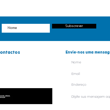
Subscrever
ontactos
Envie-nos uma mensa
44 829 550
38 238 700
eral@orfeaodeleiria.com