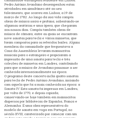
comunidade estrangeira residente em Lisboa.
Pedro António Avondano desempenhou estas
atividades em simultâneo até ao seu
falecimento, que ocorreu em Lisboa, a 19 de
março de 1782. Ao longo da sua vida compôs
obras de música sacra e profana, salientando-se
algumas oratórias e uma ópera, que chegaram
aos nossos dias. Compôs também obras de
música de câmara, entre as quais se encontram
nove sonatas para tecla e vários minuetos, que
foram compostos para os referidos bailes. Alguns
membros da comunidade que frequentava a
Casa da Assembleia levaram manuscritos
musicais para o estrangeiro e propiciaram a
impressão de uma sonata para tecla e três
coleções de minuetos em Londres, contribuindo
para que a música de Avondano passasse a ser
conhecida internacionalmente na época.
O programa deste concerto inclui quatro sonatas
para tecla de Pedro António Avondano, iniciando
com aquela que foi a mais conhecida na época: a
Sonata IV. Esta sonata foi impressa em Londres,
por volta de 1770, e depois copiada,
conservando-se hoje também em manuscritos
dispersos por bibliotecas de Espanha, França e
Alemanha. É uma obra representativa do
modelo de sonata em voga em Portugal, no
século XVIII, caraterizado por começar com um