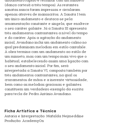
andamento rápido e terminar com um minueto
(dança cortesã a três tempos). As restantes
sonatas nunca foram impressas e circularam
apenas através de manuscritos. A Sonata I tem
um único andamento e destaca-se pela
ornamentação constante e singela, que enaltece
o seu caráter galante. Já a Sonata III apresenta
três andamentos contrastantes a nível do tempo
e do caráter. Após a agitação do andamento
inicial, Avondano inclui um andamento calmo no
qual predominam melodias em estilo cantabile.
A obra termina com um andamento ao estilo de
um minueto, mas com um tempo mais vivo que o
habitual, estabelecendo assim uma ligação com
o seu andamento inicial. Por fim, será
interpretada a Sonata VI, composta também por
três andamentos contrastantes, na qual os
cruzamentos de mãos e a inerente virtuosidade,
bem como as melodias graciosas e galantes
constituem um verdadeiro exemplo da escrita
para tecla de Pedro António Avondano.
Ficha Artística e Técnica
Autoria e Interpretação: Mafalda Nejmeddine
Produção: AcademyOn