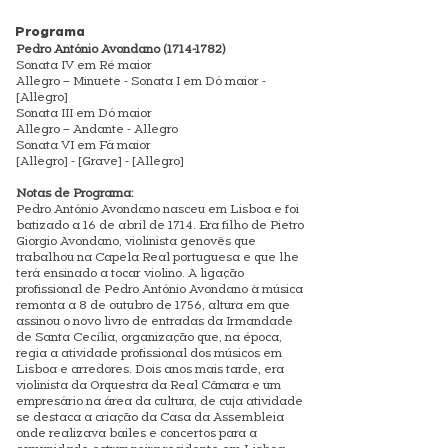
Programa
Pedro António Avondano
(1714-1782)
Sonata IV em Ré maior
Allegro – Minuete - Sonata I em Dó maior -
[Allegro]
Sonata III em Dó maior
Allegro – Andante - Allegro
Sonata VI em Fá maior
[Allegro] - [Grave] - [Allegro]
Notas de Programa:
Pedro António Avondano nasceu em Lisboa e foi
batizado a 16 de abril de 1714. Era filho de Pietro
Giorgio Avondano, violinista genovês que
trabalhou na Capela Real portuguesa e que lhe
terá ensinado a tocar violino. A ligação
profissional de Pedro António Avondano à música
remonta a 8 de outubro de 1756, altura em que
assinou o novo livro de entradas da Irmandade
de Santa Cecília, organização que, na época,
regia a atividade profissional dos músicos em
Lisboa e arredores. Dois anos mais tarde, era
violinista da Orquestra da Real Câmara e um
empresário na área da cultura, de cuja atividade
se destaca a criação da Casa da Assembleia
onde realizava bailes e concertos para a