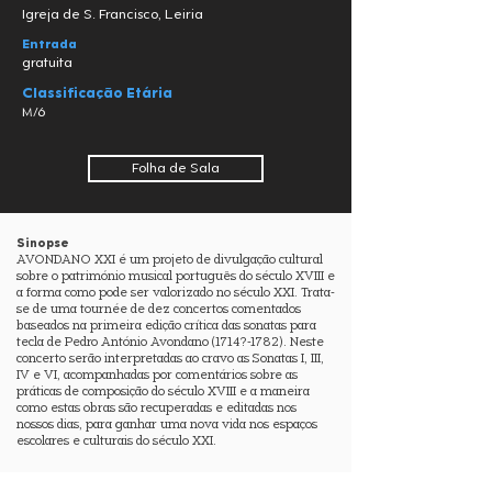
Igreja de S. Francisco, Leiria
Entrada
gratuita
Classificação Etária
M/6
Folha de Sala
Sinopse
AVONDANO XXI é um projeto de divulgação cultural
sobre o património musical português do século XVIII e
a forma como pode ser valorizado no século XXI. Trata-
se de uma tournée de dez concertos comentados
baseados na primeira edição crítica das sonatas para
tecla de Pedro António Avondano (1714?-1782). Neste
concerto serão interpretadas ao cravo as Sonatas I, III,
IV e VI, acompanhadas por comentários sobre as
práticas de composição do século XVIII e a maneira
como estas obras são recuperadas e editadas nos
nossos dias, para ganhar uma nova vida nos espaços
escolares e culturais do século XXI.