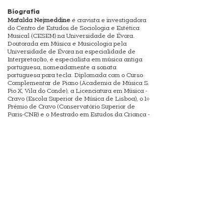
Biografia
Mafalda Nejmeddine
é cravista e investigadora
do Centro de Estudos de Sociologia e Estética
Musical (CESEM) na Universidade de Évora.
Doutorada em Música e Musicologia pela
Universidade de Évora na especialidade de
Interpretação, é especialista em música antiga
portuguesa, nomeadamente a sonata
portuguesa para tecla. Diplomada com o Curso
Complementar de Piano (Academia de Música S.
Pio X, Vila do Conde), a Licenciatura em Música -
Cravo (Escola Superior de Música de Lisboa), o 1º
Prémio de Cravo (Conservatório Superior de
Paris-CNR) e o Mestrado em Estudos da Criança -
Educação Musical (Universidade do Minho).
Desenvolveu uma série de trabalhos que
envolveram a investigação, a interpretação e a
divulgação do repertório português para tecla
dos séculos XVIII e XIX. É autora de edições
musicais e discográficas, bem como de artigos
sobre a música portuguesa para tecla deste
período. Gravou dois CD's em instrumentos de
tecla históricos com a estreia discográfica da
coleção "Sei sonate per cembalo" de Alberto
José Gomes da Silva (cravo José Calisto de 1780,
National Music Museum, Vermillion, EUA, 2018) e
de "Sonatas portuguesas dos séculos XVIII-XIX"