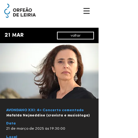
21 MAR
voltar
AVONDANO XXI: 4º Concerto comentado
Mafalda Nejmeddine (cravista e musicóloga)
Data
21 de março de 2025 às 19:30:00
Local