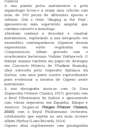
Castela.
A sua paixão pelos instrumentos e pela
organologia levou-o a reunir uma coleção com
mais de 200 peças de diferentes épocas e
culturas. Sob o título “Ringing in the Past”,
apresenta-as num espetáculo singular que
combina concerto e monólogo.
Abraham continua a descobrir e construir
instrumentos, explorando a sua integração em
ensembles contemporâneos. Algumas dessas
experiências estão registadas em
Compromiscuo
, álbum gravado com o
acordeonista bielorrusso Vadzim Yukhnevich. O
Karnyx assume também um papel de destaque
em
Concierto Misterio
, de Wladimir Rosinsky,
obra estreada pela Orquestra Sinfónica da
Galícia, com uma parte escrita especialmente
para evidenciar a mestria de Cupeiro neste
instrumento.
A sua discografia inicia-se com
Os Sons
Esquecidos
(Warner Classics, 2017), gravado com
a Real Filharmonía de Galicia e apresentado
com várias orquestras em Espanha, Europa e
América. Seguiu-se
Pangea
(Warner Classics,
2020)
, com a Royal Philharmonic Orchestra,
colaboração que repetiu no seu mais recente
álbum
Mythos
(Loira Records, 2024).
Cupeiro atua regularmente com prestigiadas