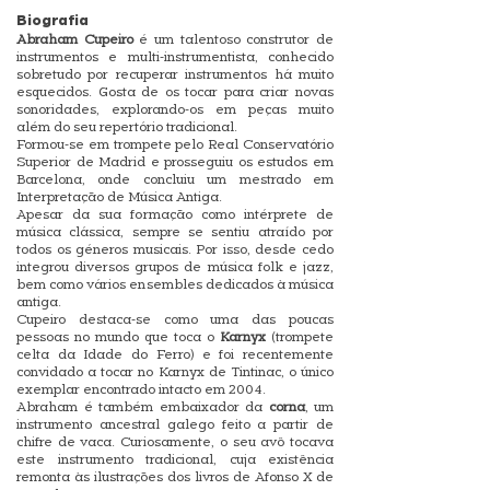
Biografia
Abraham Cupeiro
é um talentoso construtor de
instrumentos e multi-instrumentista, conhecido
sobretudo por recuperar instrumentos há muito
esquecidos. Gosta de os tocar para criar novas
sonoridades, explorando-os em peças muito
além do seu repertório tradicional.
Formou-se em trompete pelo Real Conservatório
Superior de Madrid e prosseguiu os estudos em
Barcelona, onde concluiu um mestrado em
Interpretação de Música Antiga.
Apesar da sua formação como intérprete de
música clássica, sempre se sentiu atraído por
todos os géneros musicais. Por isso, desde cedo
integrou diversos grupos de música folk e jazz,
bem como vários ensembles dedicados à música
antiga.
Cupeiro destaca-se como uma das poucas
pessoas no mundo que toca o
Karnyx
(trompete
celta da Idade do Ferro) e foi recentemente
convidado a tocar no Karnyx de Tintinac, o único
exemplar encontrado intacto em 2004.
Abraham é também embaixador da
corna
, um
instrumento ancestral galego feito a partir de
chifre de vaca. Curiosamente, o seu avô tocava
este instrumento tradicional, cuja existência
remonta às ilustrações dos livros de Afonso X de