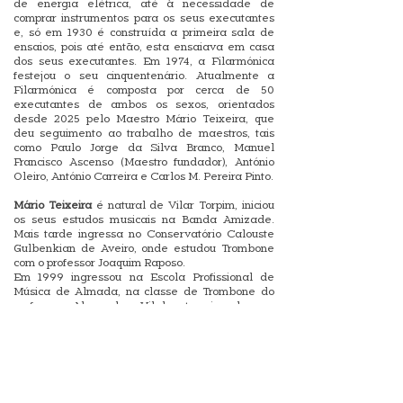
de energia elétrica, até à necessidade de
comprar instrumentos para os seus executantes
e, só em 1930 é construída a primeira sala de
ensaios, pois até então, esta ensaiava em casa
dos seus executantes. Em 1974, a Filarmónica
festejou o seu cinquentenário. Atualmente a
Filarmónica é composta por cerca de 50
executantes de ambos os sexos, orientados
desde 2025 pelo Maestro Mário Teixeira, que
deu seguimento ao trabalho de maestros, tais
como Paulo Jorge da Silva Branco, Manuel
Francisco Ascenso (Maestro fundador), António
Oleiro, António Carreira e Carlos M. Pereira Pinto.
Mário Teixeira
é natural de Vilar Torpim, iniciou
os seus estudos musicais na Banda Amizade.
Mais tarde ingressa no Conservatório Calouste
Gulbenkian de Aveiro, onde estudou Trombone
com o professor Joaquim Raposo.​
Em 1999 ingressou na Escola Profissional de
Música de Almada, na classe de Trombone do
professor Alexandre Vilela, terminando em
2002. Em 2002 ingressa na Academia Nacional
Superior de Orquestra nas classes dos
professores Reinaldo Guerreiro e Jarrett Butler,
terminando em 2005 o curso de bacharelato.
Concluiu a licenciatura em trombone na Escola
Superior de Artes Aplicadas do Instituto