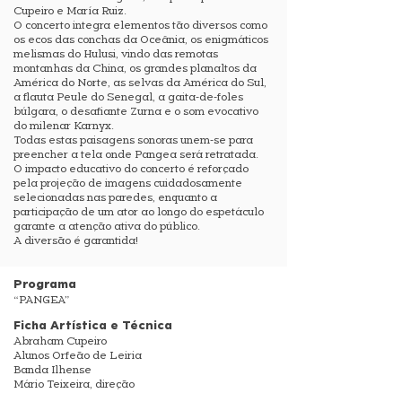
Cupeiro e María Ruiz.
O concerto integra elementos tão diversos como
os ecos das conchas da Oceânia, os enigmáticos
melismas do Hulusi, vindo das remotas
montanhas da China, os grandes planaltos da
América do Norte, as selvas da América do Sul,
a flauta Peule do Senegal, a gaita-de-foles
búlgara, o desafiante Zurna e o som evocativo
do milenar Karnyx.
Todas estas paisagens sonoras unem-se para
preencher a tela onde Pangea será retratada.
O impacto educativo do concerto é reforçado
pela projeção de imagens cuidadosamente
selecionadas nas paredes, enquanto a
participação de um ator ao longo do espetáculo
garante a atenção ativa do público.
A diversão é garantida!
Programa
“PANGEA”
Ficha Artística e Técnica
Abraham Cupeiro
Alunos Orfeão de Leiria
Banda Ilhense
Mário Teixeira, direção