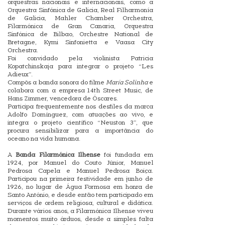
orquestras nacionais e internacionais, como a
Orquestra Sinfónica de Galicia, Real Filharmonía
de Galicia, Mahler Chamber Orchestra,
Filarmónica de Gran Canaria, Orquestra
Sinfónica de Bilbao, Orchestre National de
Bretagne, Kymi Sinfonietta e Vaasa City
Orchestra.
Foi convidado pela violinista Patricia
Kopatchinskaja para integrar o projeto “Les
Adieux”.
Compôs a banda sonora do filme
María Solinha
e
colabora com a empresa 14th Street Music, de
Hans Zimmer, vencedora de Óscares.
Participa frequentemente nos desfiles da marca
Adolfo Domínguez, com atuações ao vivo, e
integra o projeto científico “Neuston 3”, que
procura sensibilizar para a importância do
oceano na vida humana.
A
Banda Filarmónica Ilhense
foi fundada em
1924, por Manuel do Couto Júnior, Manuel
Pedrosa Capela e Manuel Pedrosa Boiça.
Participou na primeira festividade em junho de
1926, no lugar de Água Formosa em honra de
Santo António, e desde então tem participado em
serviços de ordem religiosa, cultural e didática.
Durante vários anos, a Filarmónica Ilhense viveu
momentos muito árduos, desde a simples falta