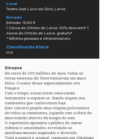
Local
Teatro José Lúcio da Silva, Leiria
Entrada
Entrada: 10,00 €
| Sócios do Orfeão de Leiria: 50% desconto* |
Alunos do Orfeão de Leiria: gratuito*
* bilhetes pessoais e intransmissíveis
Classificação Etária
M/6
Sinopse
Há cerca de 200 milhões de anos, todas as
terras emersas da Terra formavam um único
bloco. O nome desse supercontinente era
Pangea.
Com o tempo, essas terras começaram
lentamente a separar-se, dando origem aos
continentes que conhecemos hoje.
Este concerto propõe uma viagem pela música
de todos os continentes, jogando com a ideia de
uma reunião através da magia do som.
O espetáculo aproxima o público de outras
culturas e sonoridades, revelando-se
simultaneamente inspirador e divertido.
Toda a música é original, composta por Abraham