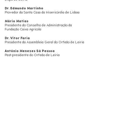
Dr. Edmundo Martinho
Provedor da Santa Casa da Misericórdia de Lisboa
Mário Matias
Presidente do Conselho de Administração da
Fundação Caixa Agrícola
Dr. Vítor Faria
Presidente da Assembleia Geral do Orfeão de Leiria
António Menezes Sá Pessoa
Past-presidente do Orfeão de Leiria
Dr. Henrique Manuel Correia Pinto
Past-presidente do Orfeão de Leiria
Doutor Acácio Sousa
Past-presidente do Orfeão de Leiria
Eng. João de Almeida Eliseu
Past-presidente Assembleia Geral do Orfeão de
Leiria
Dra. Isabel Damasceno
Presidente da CCDRC
Professor Doutor João Bonifácio Serra
Presidente do Conselho Estratégico Rede Cultura
2027