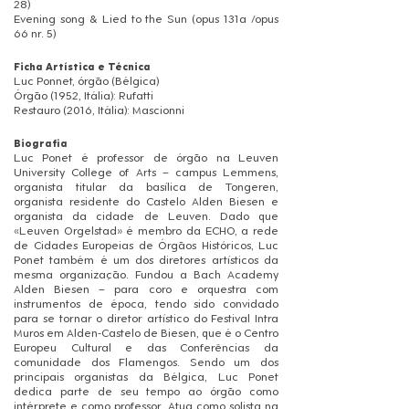
28)
Evening song & Lied to the Sun (opus 131a /opus
66 nr. 5)
Ficha Artística e Técnica
Luc Ponnet, órgão (Bélgica)
Órgão (1952, Itália): Rufatti
Restauro (2016, Itália): Mascionni
Biografia
Luc Ponet é professor de órgão na Leuven
University College of Arts – campus Lemmens,
organista titular da basílica de Tongeren,
organista residente do Castelo Alden Biesen e
organista da cidade de Leuven. Dado que
«Leuven Orgelstad» é membro da ECHO, a rede
de Cidades Europeias de Órgãos Históricos, Luc
Ponet também é um dos diretores artísticos da
mesma organização. Fundou a Bach Academy
Alden Biesen – para coro e orquestra com
instrumentos de época, tendo sido convidado
para se tornar o diretor artístico do Festival Intra
Muros em Alden-Castelo de Biesen, que é o Centro
Europeu Cultural e das Conferências da
comunidade dos Flamengos. Sendo um dos
principais organistas da Bélgica, Luc Ponet
dedica parte de seu tempo ao órgão como
intérprete e como professor. Atua como solista na