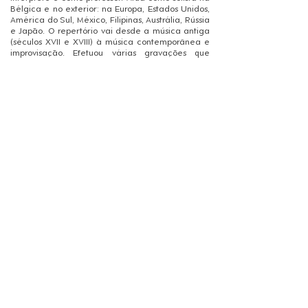
Bélgica e no exterior: na Europa, Estados Unidos,
América do Sul, México, Filipinas, Austrália, Rússia
e Japão. O repertório vai desde a música antiga
(séculos XVII e XVIII) à música contemporânea e
improvisação. Efetuou várias gravações que
receberam vários elogios:"Luc Ponet é um
excelente intérprete que explora as possibilidades
dos respetivos instrumentos para uma
interpretação autêntica das peças selecionadas."
(MusicWeb International, 2019). “… Jogo estiloso e
registos estilosos…” (Luister, 2018). “As gravações
de Luc Ponet são o resultado de um extenso
trabalho de pesquisa…; ele sabe fazer peças
anônimas, às vezes miniaturas, interessantes e
destacam o rico patrimônio organístico da
região." (Diapason Revista, 2019)
Morada
Contactos
avenida 25 abril, n.º 117
244 829 550
2400-265 Leiria
938 238 700