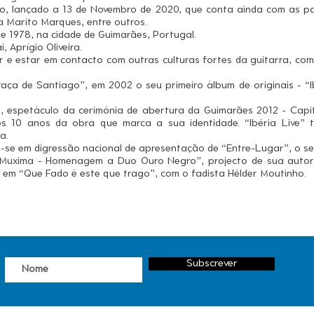
o, lançado a 13 de Novembro de 2020, que conta ainda com as pa
a Marito Marques, entre outros.
 de 1978, na cidade de Guimarães, Portugal.
 Aprígio Oliveira.
r e estar em contacto com outras culturas fortes da guitarra, co
aça de Santiago”, em 2002 o seu primeiro álbum de originais - “I
 espetáculo da cerimónia de abertura da Guimarães 2012 - Capi
 os 10 anos da obra que marca a sua identidade. “Ibéria Live” 
a.
a-se em digressão nacional de apresentação de “Entre-Lugar”, o seu
“Muxima - Homenagem a Duo Ouro Negro”, projecto de sua autori
e em “Que Fado é este que trago”, com o fadista Hélder Moutinho.
Subscrever