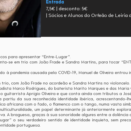
Entrada
7,5€ | desconto: 5€
| Sócios e Alunos do Orfeão de Leiria 
alcos para apresentar “Entre-Lugar”.
enta-se em trio com João Frade e Sandra Martins, para tocar “EN
o à pandemia causada pela COVID-19, Manuel de Oliveira entrou i
 trio, com João Frade no acordeão e Sandra Martins no violoncelo.
fadista Marco Rodrigues, do baterista Marito Marques e das Maria 
o guitarrista Aprígio Oliveira e que conta ainda com tributos a Jo
a partiu da sua reconhecida identidade ibérica, acrescentando-l
ca africana com o fado, o flamenco com o tango, numa vasta simbio
lticulturalidade, um papel determinante já anteriormente explor
va. A braguesa, graças à sua sonoridade algures entre a dolência
ugar” o seu verdadeiro sentido de identidade inquieta, sem pre
dentidade portuguesa.