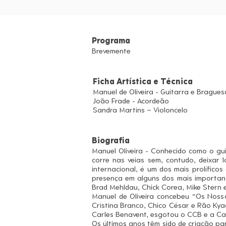
Programa
Brevemente
Ficha Artística e Técnica
Manuel de Oliveira - Guitarra e Bragues
João Frade - Acordeão
Sandra Martins – Violoncelo
Biografia
Manuel Oliveira - Conhecido como o gui
corre nas veias sem, contudo, deixar 
internacional, é um dos mais prolífico
presença em alguns dos mais important
Brad Mehldau, Chick Corea, Mike Stern e
Manuel de Oliveira concebeu “Os Noss
Cristina Branco, Chico César e Rão Kya
Carles Benavent, esgotou o CCB e a Ca
Os últimos anos têm sido de criação par