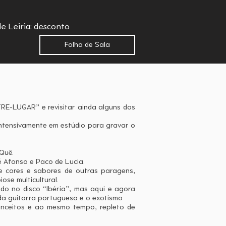
de Leiria: desconto
Folha de Sala
TRE-LUGAR” e revisitar ainda alguns dos
ntensivamente em estúdio para gravar o
Quê.
sé Afonso e Paco de Lucia.
he cores e sabores de outras paragens,
se multicultural.
ado no disco “Ibéria”, mas aqui e agora
 da guitarra portuguesa e o exotismo
conceitos e ao mesmo tempo, repleto de