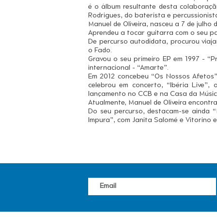
é o álbum resultante desta colaboraçã
Rodrigues, do baterista e percussionist
Manuel de Oliveira, nasceu a 7 de julho
Aprendeu a tocar guitarra com o seu pai,
De percurso autodidata, procurou viaja
o Fado.
Gravou o seu primeiro EP em 1997 - “Pr
internacional - “Amarte”.
Em 2012 concebeu “Os Nossos Afetos”,
celebrou em concerto, “Ibéria Live”,
lançamento no CCB e na Casa da Músic
Atualmente, Manuel de Oliveira encontr
Do seu percurso, destacam-se ainda 
Impura”, com Janita Salomé e Vitorino 