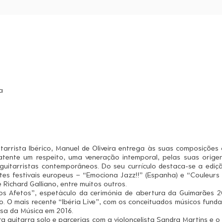
a
tarrista Ibérico, Manuel de Oliveira entrega às suas composições 
latente um respeito, uma veneração intemporal, pelas suas orig
s guitarristas contemporâneos. Do seu currículo destaca-se a edi
es festivais europeus – “Emociona Jazz!!” (Espanha) e “Couleurs
 Richard Galliano, entre muitos outros.
os Afetos”, espetáculo da cerimónia de abertura da Guimarães 20
o. O mais recente “Ibéria Live”, com os conceituados músicos fund
sa da Música em 2016.
a guitarra solo e parcerias com a violoncelista Sandra Martins e 