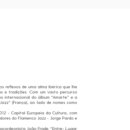
os reflexos de uma alma ibérica que lhe
ens e tradições. Com um vasto percurso
ção internacional do álbum “Amarte” e a
 Jazz” (França), ao lado de nomes como
12 - Capital Europeia da Cultura, com
adores do Flamenco Jazz - Jorge Pardo e
o acordeonista João Frade. “Entre- Lugar