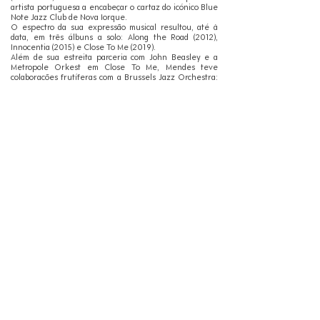
artista portuguesa a encabeçar o cartaz do icónico Blue
Note Jazz Club de Nova Iorque.
O espectro da sua expressão musical resultou, até à
data, em três álbuns a solo: Along the Road (2012),
Innocentia (2015) e Close To Me (2019).
Além de sua estreita parceria com John Beasley e a
Metropole Orkest em Close To Me, Mendes teve
colaborações frutíferas com a Brussels Jazz Orchestra;
e com a aclamada clarinetista de jazz Anat Cohen, teve
o seu tema original “Inverso” como canção integrante
da banda sonora da novela portuguesa Ouro Verde
(vencedora do Emmy Internacional em 2018).
Nascida no seio de uma família com uma especial
sensibilidade artística, a submersão no Jazz foi
progressiva, ao ritmo de um ouvido curioso que exigia
saber mais. Sabe pela mãe que aos três anos queria ser
cantora de ópera, lado da família do qual herdou o gosto
pela música. A sua curiosidade pelo Jazz despertou com
a coleção de discos do seu pai, da qual emergiram
cantores como Frank Sinatra e Nat “King” Cole e
música de Big Bands de Count Basie e Duke Ellington.
Foi com este mote de partida que a descoberta ao Jazz
a levou às suas influências mais importantes: em
Carmen McRae, Betty Carter e Shirley Horn encontrou
três abordagens singulares na pureza e riqueza rítmica
e na interpretação tímbrica vocal; em grandes pianistas
como Bill Evans e Keith Jarrett, onde ouviu a sutileza e
a introspeção de uma abordagem distintamente pessoal
no improviso; em trompetistas como Chet Baker e
Cannonball Adderley, onde absorveu uma miríade de
abordagens criativas na interpretação melódica.
Mendes estudou em Nova York, Rio de Janeiro,