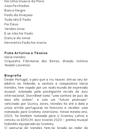
Há Uma Música do Povo
Asas Fechadas
Barco Negro
Fado da Invejosa
Tudo Isto É Fado
Foi Deus
Verdes Anos
E se não for Fado
Dança do Amor
Hermeto’s Fado for Maria
Ficha Artística e Técnica
Maria Mendes
Orquestra Filarmonia das Beiras, direção António
Vassalo Lourenço
Biografia
Desde Portugal, o país que a viu nascer, até ao seu lar
adotivo na Holanda, a cantora e compositora Maria
Mendes, tem viajado por um vasto mundo de expressão
musical. Aclamada pela prestigiante revista de Jazz
internacional, DownBeat como "uma cantora de jazz da
mais alta ordem", e com um “futuro promissor”
vaticinado por Quincy Jones, Mendes foi até à data a
única artista portuguesa no feminino a receber uma
nomeação para Grammy Americano. Nesse mesmo ano,
2020, foi também nomeada para o Grammy Latino e
venceu os EDISON Jazz Awards 2020 – prêmio musical
holandês equiparado ao Grammy.
O percurso de Mendes tem-na levado ao redor do