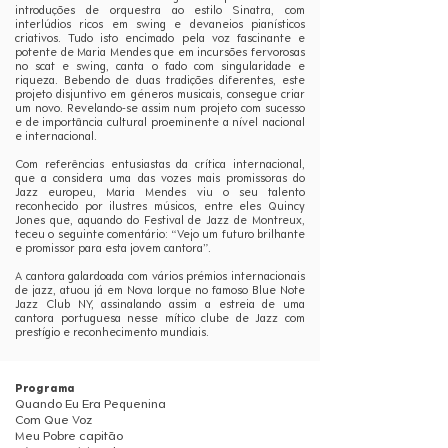
introduções de orquestra ao estilo Sinatra, com
interlúdios ricos em swing e devaneios pianísticos
criativos. Tudo isto encimado pela voz fascinante e
potente de Maria Mendes que em incursões fervorosas
no scat e swing, canta o fado com singularidade e
riqueza. Bebendo de duas tradições diferentes, este
projeto disjuntivo em géneros musicais, consegue criar
um novo. Revelando-se assim num projeto com sucesso
e de importância cultural proeminente a nível nacional
e internacional.
Com referências entusiastas da crítica internacional,
que a considera uma das vozes mais promissoras do
Jazz europeu, Maria Mendes viu o seu talento
reconhecido por ilustres músicos, entre eles Quincy
Jones que, aquando do Festival de Jazz de Montreux,
teceu o seguinte comentário: “Vejo um futuro brilhante
e promissor para esta jovem cantora”.
A cantora galardoada com vários prémios internacionais
de jazz, atuou já em Nova Iorque no famoso Blue Note
Jazz Club NY, assinalando assim a estreia de uma
cantora portuguesa nesse mítico clube de Jazz com
prestígio e reconhecimento mundiais.
Programa
Quando Eu Era Pequenina
Com Que Voz
Meu Pobre capitão