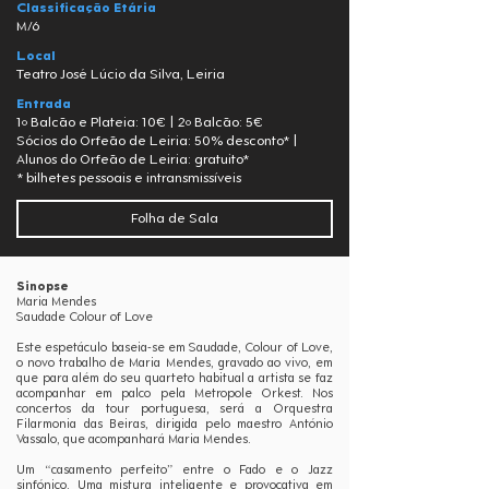
Classificação Etária
M/6
Local
Teatro José Lúcio da Silva, Leiria
Entrada
1º Balcão e Plateia: 10€ | 2º Balcão: 5€
Sócios do Orfeão de Leiria: 50% desconto* |
Alunos do Orfeão de Leiria: gratuito*
* bilhetes pessoais e intransmissíveis
Folha de Sala
Sinopse
Maria Mendes
Saudade Colour of Love
Este espetáculo baseia-se em Saudade, Colour of Love,
o novo trabalho de Maria Mendes, gravado ao vivo, em
que para além do seu quarteto habitual a artista se faz
acompanhar em palco pela Metropole Orkest. Nos
concertos da tour portuguesa, será a Orquestra
Filarmonia das Beiras, dirigida pelo maestro António
Vassalo, que acompanhará Maria Mendes.
Um “casamento perfeito” entre o Fado e o Jazz
sinfónico. Uma mistura inteligente e provocativa em