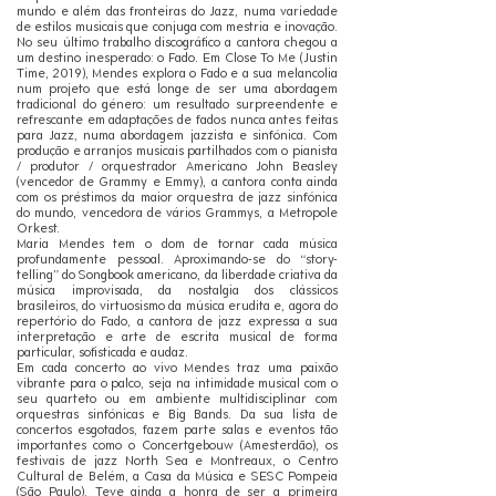
mundo e além das fronteiras do Jazz, numa variedade
de estilos musicais que conjuga com mestria e inovação.
No seu último trabalho discográfico a cantora chegou a
um destino inesperado: o Fado. Em Close To Me (Justin
Time, 2019), Mendes explora o Fado e a sua melancolia
num projeto que está longe de ser uma abordagem
tradicional do género: um resultado surpreendente e
refrescante em adaptações de fados nunca antes feitas
para Jazz, numa abordagem jazzista e sinfónica. Com
produção e arranjos musicais partilhados com o pianista
/ produtor / orquestrador Americano John Beasley
(vencedor de Grammy e Emmy), a cantora conta ainda
com os préstimos da maior orquestra de jazz sinfónica
do mundo, vencedora de vários Grammys, a Metropole
Orkest.
Maria Mendes tem o dom de tornar cada música
profundamente pessoal. Aproximando-se do “story-
telling” do Songbook americano, da liberdade criativa da
música improvisada, da nostalgia dos clássicos
brasileiros, do virtuosismo da música erudita e, agora do
repertório do Fado, a cantora de jazz expressa a sua
interpretação e arte de escrita musical de forma
particular, sofisticada e audaz.
Em cada concerto ao vivo Mendes traz uma paixão
vibrante para o palco, seja na intimidade musical com o
seu quarteto ou em ambiente multidisciplinar com
orquestras sinfónicas e Big Bands. Da sua lista de
concertos esgotados, fazem parte salas e eventos tão
importantes como o Concertgebouw (Amesterdão), os
festivais de jazz North Sea e Montreaux, o Centro
Cultural de Belém, a Casa da Música e SESC Pompeia
(São Paulo). Teve ainda a honra de ser a primeira