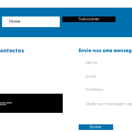
Subscrever
ontactos
Envie-nos uma mensa
44 829 550
38 238 700
eral@orfeaodeleiria.com
Enviar