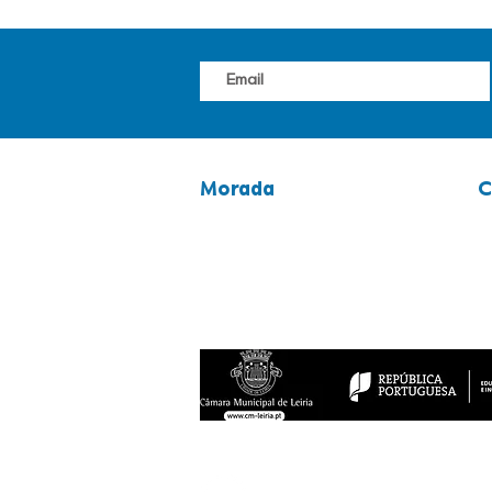
Morada
C
avenida 25 abril, n.º 117
2
2400-265 Leiria
9
Latitude: 39.7472701
g
Longitude: -8.8145667
Política de Privacidade