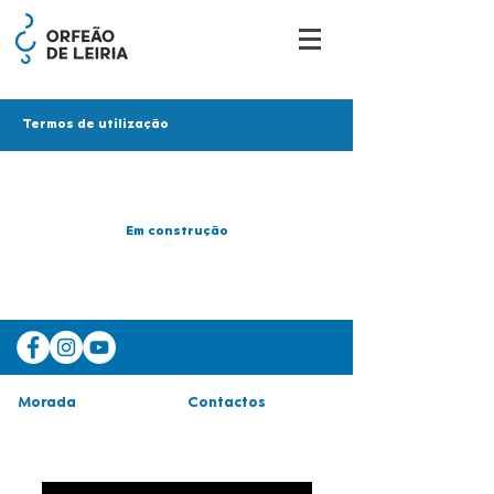
Termos
de utilização
Em construção
Morada
Contactos
avenida 25 abril, n.º 117
244 829 550
2400-265 Leiria
938 238 700
Latitude:
39.7472701
geral@orfeaodeleiria.com
Longitude: -8.8145667